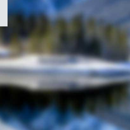
/
Symbole
du
gouvernement
du
Canada