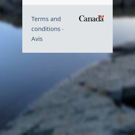
Terms and
/
conditions
Symbole
Avis
du
gouvernem
du
Canada