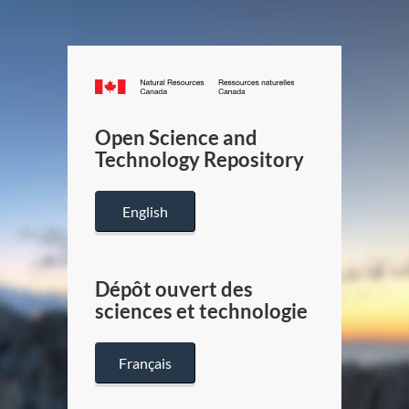
Canada.ca
/
Gouverneme
Open Science and
du
Technology Repository
Canada
English
Dépôt ouvert des
sciences et technologie
Français