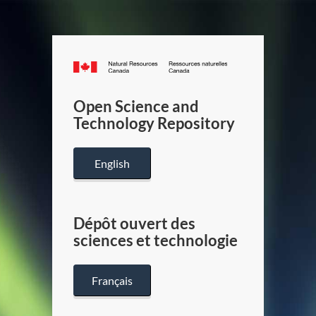
Canada.ca
/
Gouverneme
Open Science and
du
Technology Repository
Canada
English
Dépôt ouvert des
sciences et technologie
Français