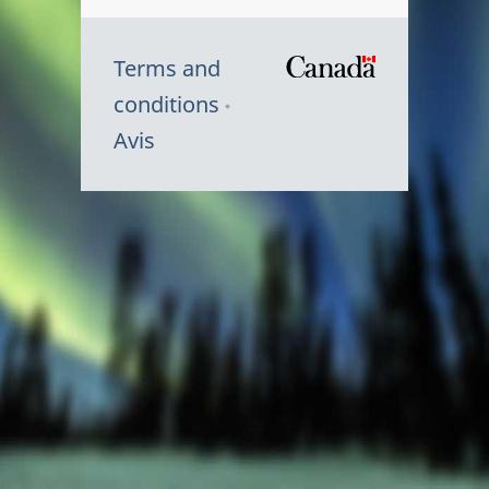
Terms and
/
conditions
Symbole
Avis
du
gouvernem
du
Canada