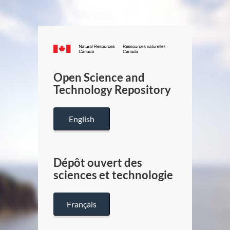
Canada.ca
/
Gouverneme
Open Science and
du
Technology Repository
Canada
English
Dépôt ouvert des
sciences et technologie
Français