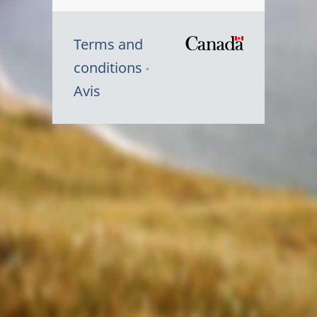
Terms and
/
conditions
Symbole
Avis
du
gouvernem
du
Canada