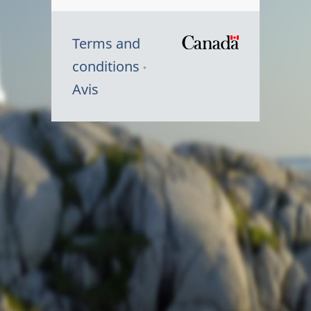
Terms and
/
conditions
Symbole
Avis
du
gouvernem
du
Canada