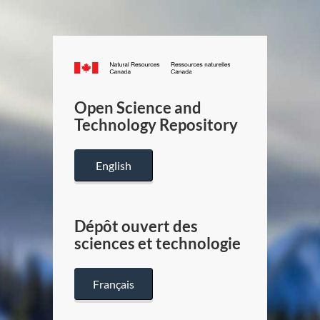
Canada.ca
/
Gouverneme
Open Science and
du
Technology Repository
Canada
English
Dépôt ouvert des
sciences et technologie
Français