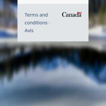
Terms and
/
conditions
Symbole
Avis
du
gouvernem
du
Canada