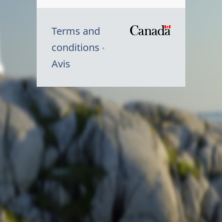
Terms and
/
conditions
Symbole
Avis
du
gouvernem
du
Canada