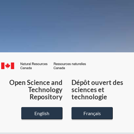
Canada.ca
/
Gouvernement
Open Science and
Dépôt ouvert des
du
Technology
sciences et
Canada
Repository
technologie
English
Français