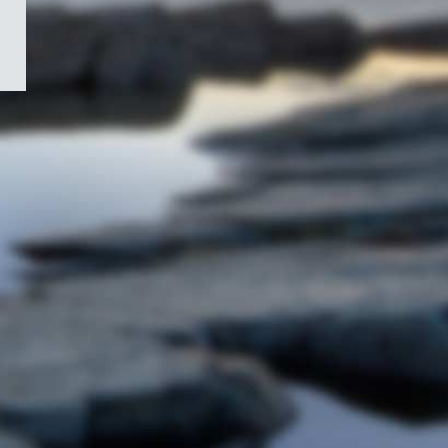
/
Symbole
du
gouvernement
du
Canada