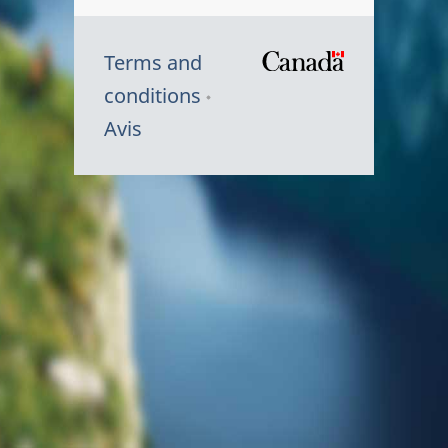
Terms and
/
conditions
Symbole
Avis
du
gouvernem
du
Canada