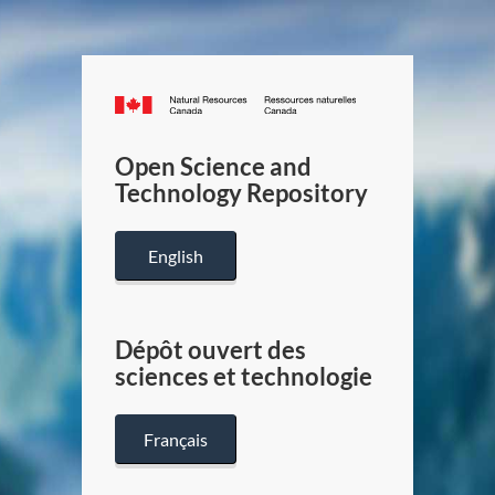
Canada.ca
/
Gouverneme
Open Science and
du
Technology Repository
Canada
English
Dépôt ouvert des
sciences et technologie
Français