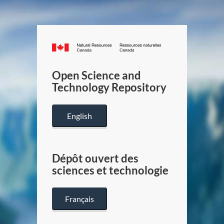
Canada.ca
/
Gouverneme
Open Science and
du
Technology Repository
Canada
English
Dépôt ouvert des
sciences et technologie
Français