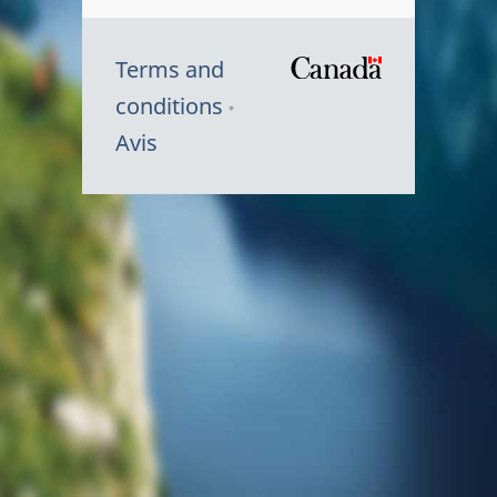
Terms and
/
conditions
Symbole
Avis
du
gouvernem
du
Canada