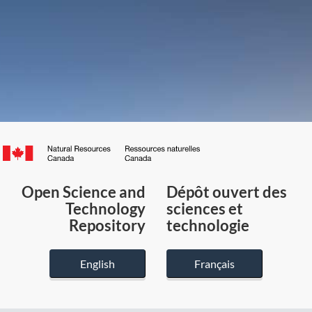
Canada.ca
/
Gouvernement
Open Science and
Dépôt ouvert des
du
Technology
sciences et
Canada
Repository
technologie
English
Français