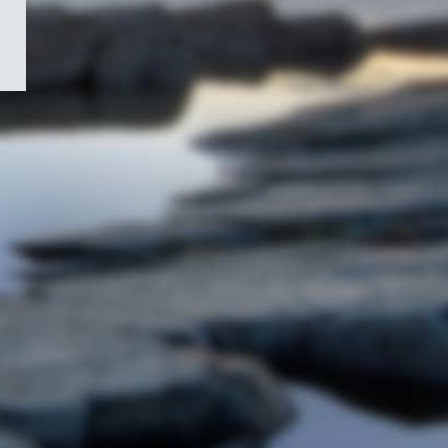
/
Symbole
du
gouvernement
du
Canada