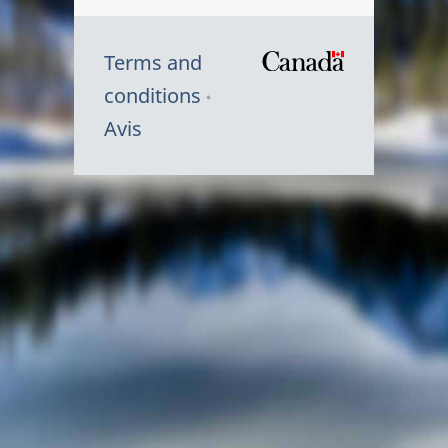
Terms and
/
conditions
Symbole
Avis
du
gouvernem
du
Canada