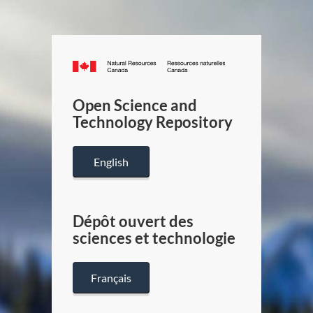
Canada.ca
/
Gouverneme
Open Science and
du
Technology Repository
Canada
English
Dépôt ouvert des
sciences et technologie
Français