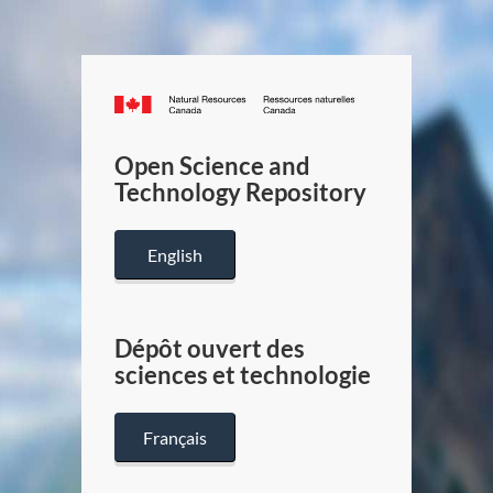
Canada.ca
/
Gouverneme
Open Science and
du
Technology Repository
Canada
English
Dépôt ouvert des
sciences et technologie
Français