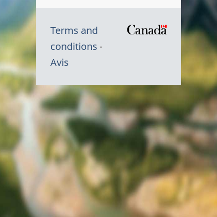
Terms and
/
conditions
Symbole
Avis
du
gouvernem
du
Canada