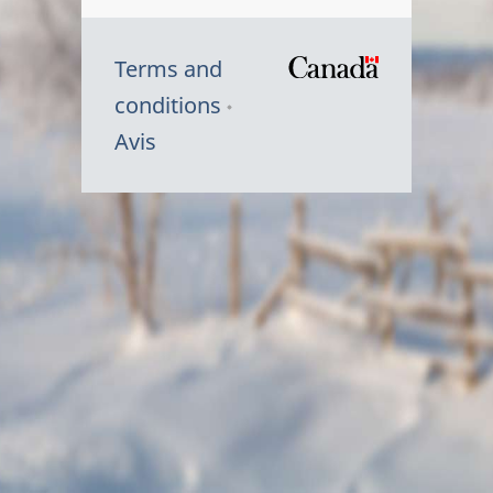
Terms and
/
conditions
Symbole
Avis
du
gouvernem
du
Canada