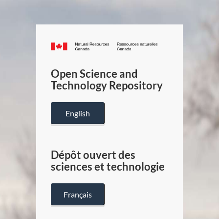
Canada.ca
/
Gouverneme
Open Science and
du
Technology Repository
Canada
English
Dépôt ouvert des
sciences et technologie
Français