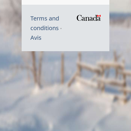
Terms and
/
conditions
Symbole
Avis
du
gouvernem
du
Canada