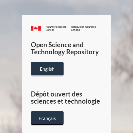
Canada.ca
/
Gouverneme
Open Science and
du
Technology Repository
Canada
English
Dépôt ouvert des
sciences et technologie
Français