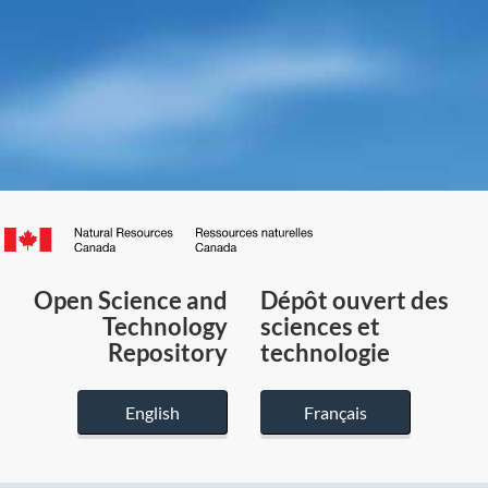
Canada.ca
/
Gouvernement
Open Science and
Dépôt ouvert des
du
Technology
sciences et
Canada
Repository
technologie
English
Français