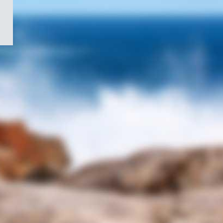
/
Symbole
du
gouvernement
du
Canada