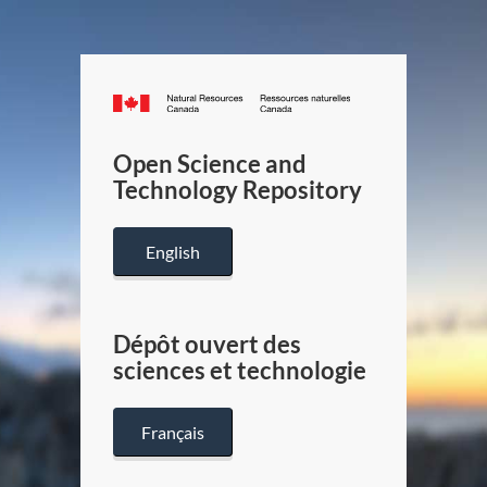
Canada.ca
/
Gouverneme
Open Science and
du
Technology Repository
Canada
English
Dépôt ouvert des
sciences et technologie
Français