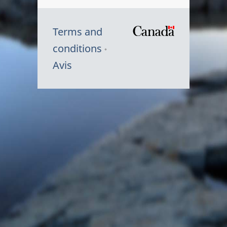
Terms and
/
conditions
Symbole
Avis
du
gouvernem
du
Canada