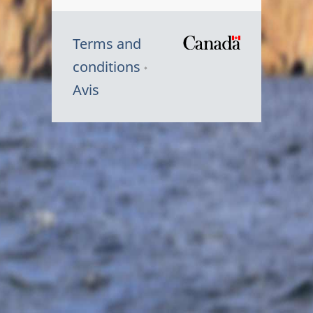
Terms and
/
conditions
Symbole
Avis
du
gouvernem
du
Canada