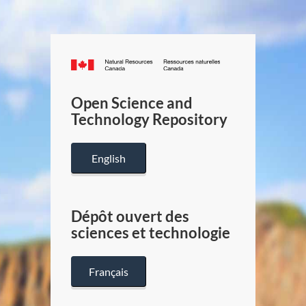
Canada.ca
/
Gouverneme
Open Science and
du
Technology Repository
Canada
English
Dépôt ouvert des
sciences et technologie
Français