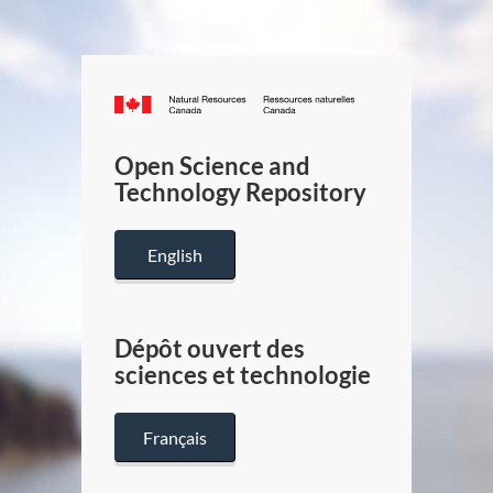
Canada.ca
/
Gouverneme
Open Science and
du
Technology Repository
Canada
English
Dépôt ouvert des
sciences et technologie
Français