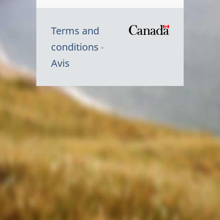
Terms and
/
conditions
Symbole
Avis
du
gouvernem
du
Canada