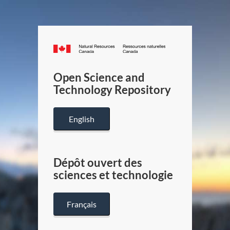
Canada.ca
/
Gouverneme
Open Science and
du
Technology Repository
Canada
English
Dépôt ouvert des
sciences et technologie
Français