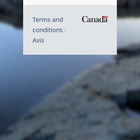
Terms and
/
conditions
Symbole
Avis
du
gouvernem
du
Canada