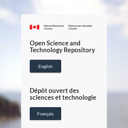
Canada.ca
/
Gouverneme
Open Science and
du
Technology Repository
Canada
English
Dépôt ouvert des
sciences et technologie
Français