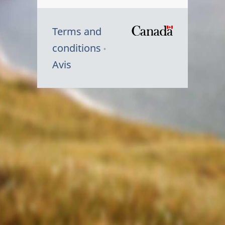
Terms and
/
conditions
Symbole
Avis
du
gouvernem
du
Canada