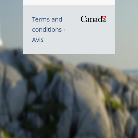
Terms and
/
conditions
Symbole
Avis
du
gouvernem
du
Canada