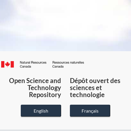
Canada.ca
/
Gouvernement
Open Science and
Dépôt ouvert des
du
Technology
sciences et
Canada
Repository
technologie
English
Français