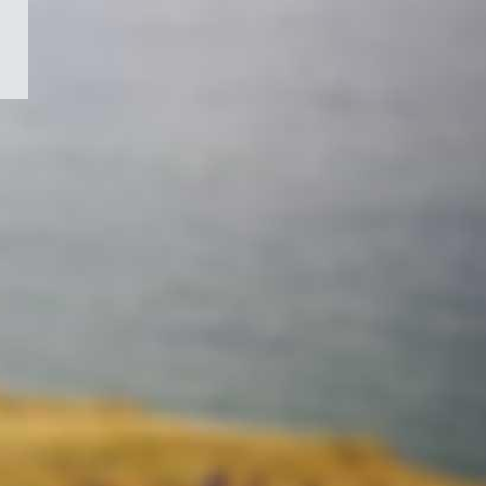
/
Symbole
du
gouvernement
du
Canada