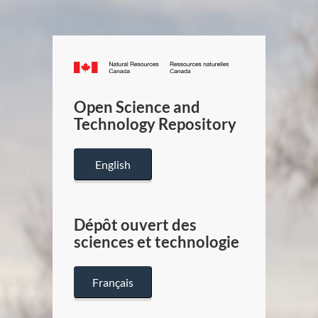
Canada.ca
/
Gouverneme
Open Science and
du
Technology Repository
Canada
English
Dépôt ouvert des
sciences et technologie
Français