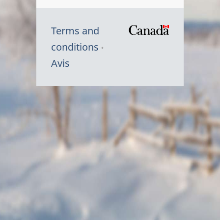
Terms and
/
conditions
Symbole
Avis
du
gouvernem
du
Canada