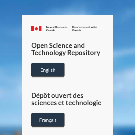
Canada.ca
/
Gouverneme
Open Science and
du
Technology Repository
Canada
English
Dépôt ouvert des
sciences et technologie
Français