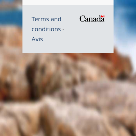
Terms and
/
conditions
Symbole
Avis
du
gouvernem
du
Canada