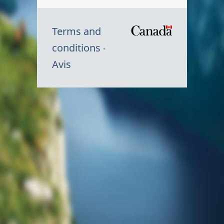
Terms and
/
conditions
Symbole
Avis
du
gouvernem
du
Canada