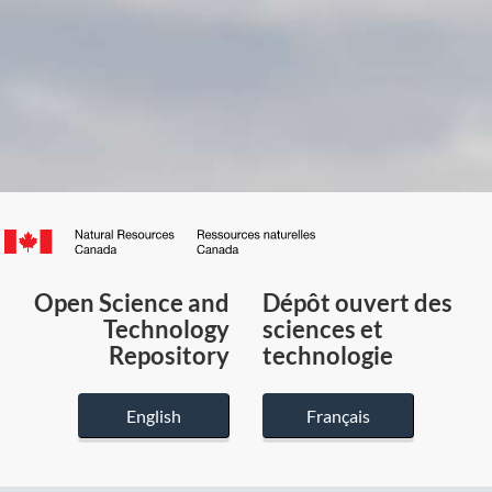
Canada.ca
/
Gouvernement
Open Science and
Dépôt ouvert des
du
Technology
sciences et
Canada
Repository
technologie
English
Français