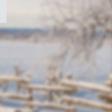
/
Symbole
du
gouvernement
du
Canada