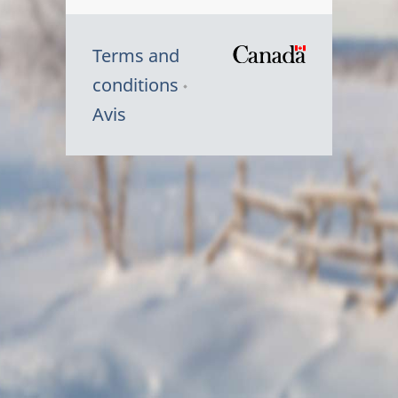
Terms and
/
conditions
Symbole
Avis
du
gouvernem
du
Canada