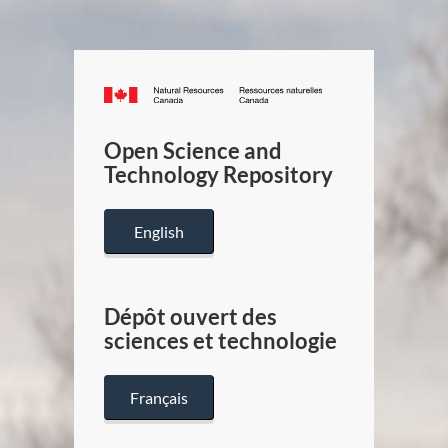
Canada.ca
/
Gouverneme
Open Science and
du
Technology Repository
Canada
English
Dépôt ouvert des
sciences et technologie
Français