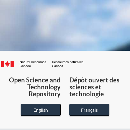
Canada.ca
/
Gouvernement
Open Science and
Dépôt ouvert des
du
Technology
sciences et
Canada
Repository
technologie
English
Français