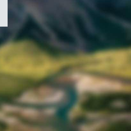
/
Symbole
du
gouvernement
du
Canada