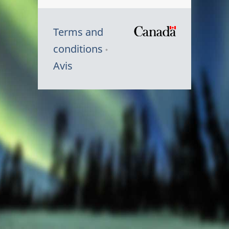
Terms and
/
conditions
Symbole
Avis
du
gouvernem
du
Canada