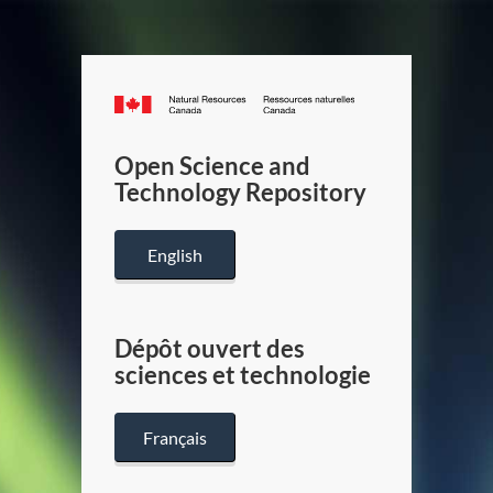
Canada.ca
/
Gouverneme
Open Science and
du
Technology Repository
Canada
English
Dépôt ouvert des
sciences et technologie
Français