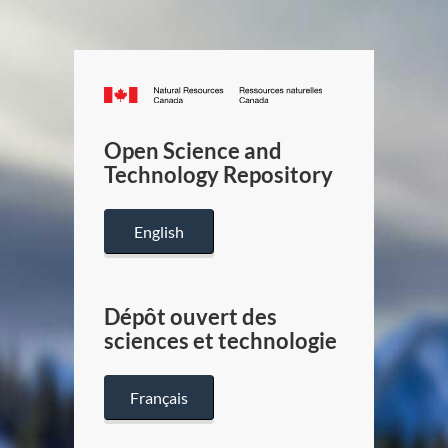
Canada.ca
/
Gouverneme
Open Science and
du
Technology Repository
Canada
English
Dépôt ouvert des
sciences et technologie
Français