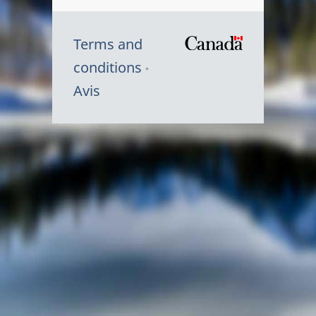
Terms and
/
conditions
Symbole
Avis
du
gouvernem
du
Canada