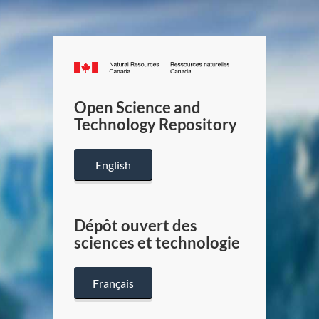
Canada.ca
/
Gouverneme
Open Science and
du
Technology Repository
Canada
English
Dépôt ouvert des
sciences et technologie
Français