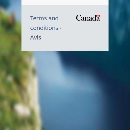
Terms and
/
conditions
Symbole
Avis
du
gouvernem
du
Canada