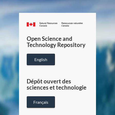
Canada.ca
/
Gouverneme
Open Science and
du
Technology Repository
Canada
English
Dépôt ouvert des
sciences et technologie
Français