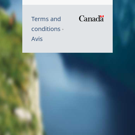
Terms and
/
conditions
Symbole
Avis
du
gouvernem
du
Canada