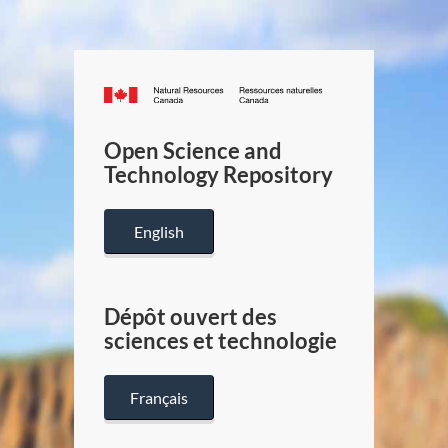
Canada.ca
/
Gouverneme
Open Science and
du
Technology Repository
Canada
English
Dépôt ouvert des
sciences et technologie
Français