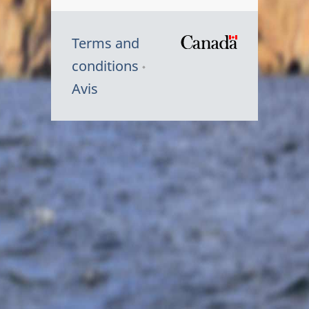
Terms and
/
conditions
Symbole
Avis
du
gouvernem
du
Canada