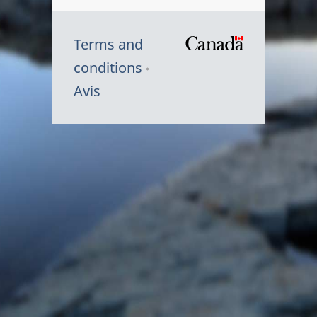
Terms and
/
conditions
Symbole
Avis
du
gouvernem
du
Canada