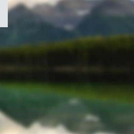
/
Symbole
du
gouvernement
du
Canada