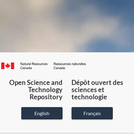
Canada.ca
/
Gouvernement
Open Science and
Dépôt ouvert des
du
Technology
sciences et
Canada
Repository
technologie
English
Français