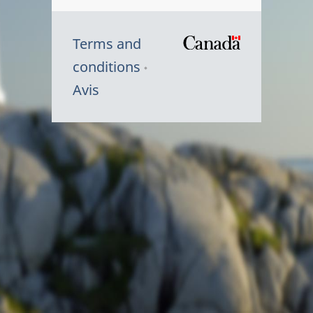
Terms and
/
conditions
Symbole
Avis
du
gouvernem
du
Canada