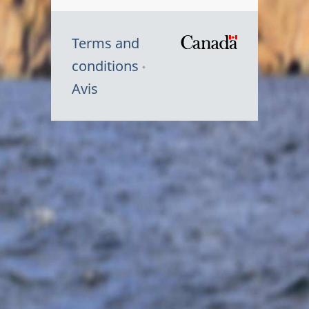
Terms and
/
conditions
Symbole
Avis
du
gouvernem
du
Canada