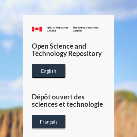
Canada.ca
/
Gouverneme
Open Science and
du
Technology Repository
Canada
English
Dépôt ouvert des
sciences et technologie
Français