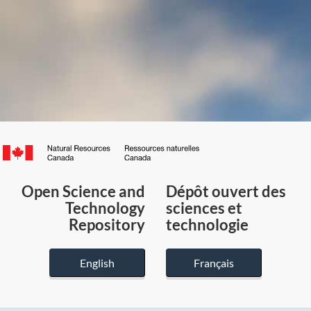
Canada.ca
/
Gouvernement
Open Science and
Dépôt ouvert des
du
Technology
sciences et
Canada
Repository
technologie
English
Français