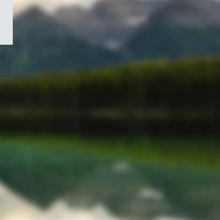
/
Symbole
du
gouvernement
du
Canada