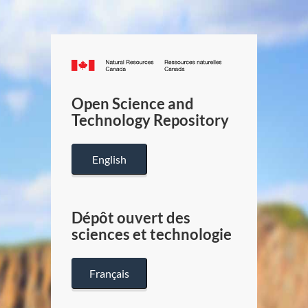
Canada.ca
/
Gouverneme
Open Science and
du
Technology Repository
Canada
English
Dépôt ouvert des
sciences et technologie
Français