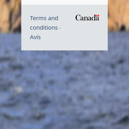
Terms and
/
conditions
Symbole
Avis
du
gouvernem
du
Canada