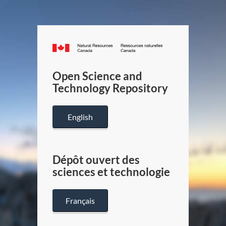
Canada.ca
/
Gouverneme
Open Science and
du
Technology Repository
Canada
English
Dépôt ouvert des
sciences et technologie
Français