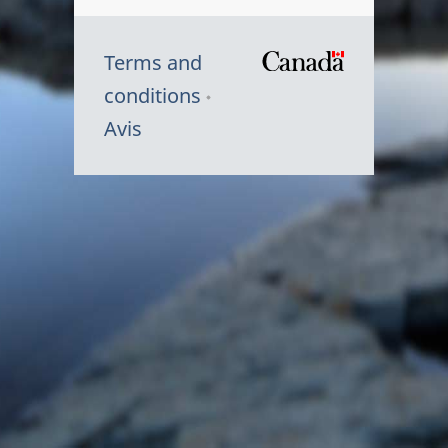
Terms and
/
conditions
Symbole
Avis
du
gouvernem
du
Canada