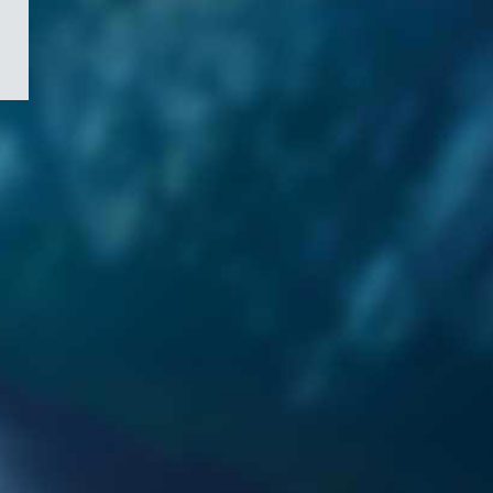
/
Symbole
du
gouvernement
du
Canada