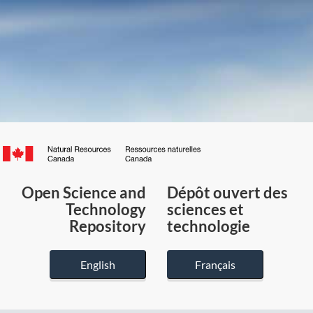
Canada.ca
/
Gouvernement
Open Science and
Dépôt ouvert des
du
Technology
sciences et
Canada
Repository
technologie
English
Français