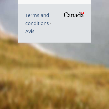
Terms and
/
conditions
Symbole
Avis
du
gouvernem
du
Canada