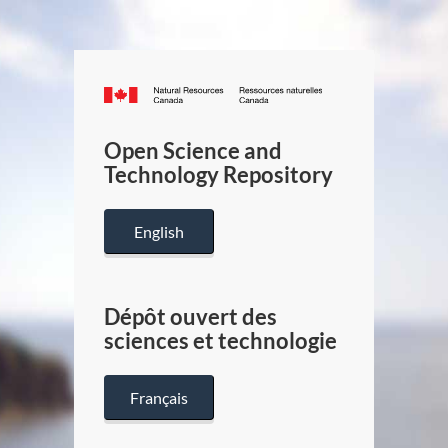
Canada.ca
/
Gouverneme
Open Science and
du
Technology Repository
Canada
English
Dépôt ouvert des
sciences et technologie
Français