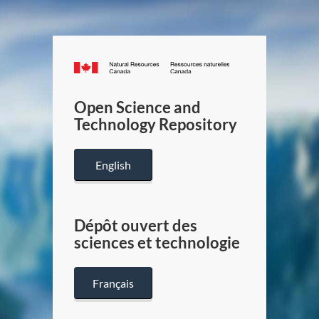
Canada.ca
/
Gouverneme
Open Science and
du
Technology Repository
Canada
English
Dépôt ouvert des
sciences et technologie
Français