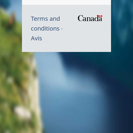
Terms and
/
conditions
Symbole
Avis
du
gouvernem
du
Canada