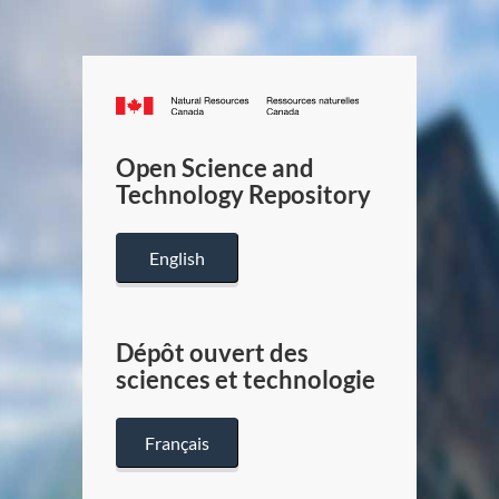
Canada.ca
/
Gouverneme
Open Science and
du
Technology Repository
Canada
English
Dépôt ouvert des
sciences et technologie
Français