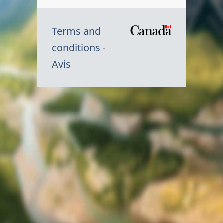
Terms and
/
conditions
Symbole
Avis
du
gouvernem
du
Canada