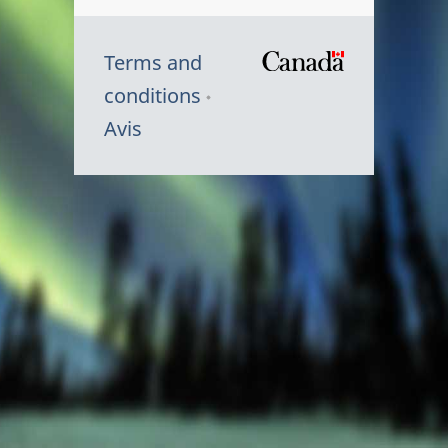
Terms and
/
conditions
Symbole
Avis
du
gouvernem
du
Canada