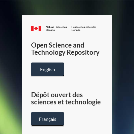
Canada.ca
/
Gouverneme
Open Science and
du
Technology Repository
Canada
English
Dépôt ouvert des
sciences et technologie
Français