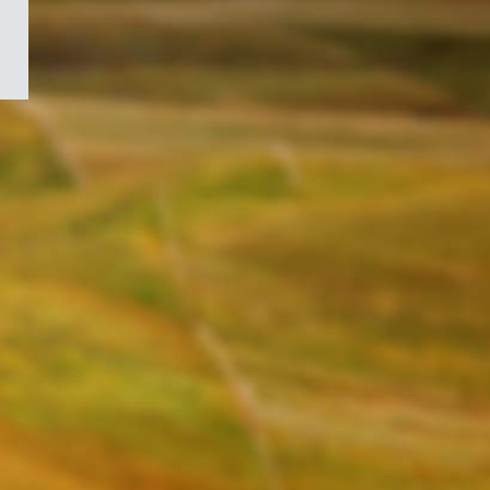
/
Symbole
du
gouvernement
du
Canada