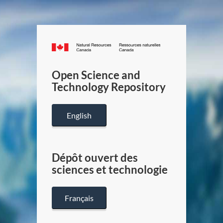
Canada.ca
/
Gouverneme
Open Science and
du
Technology Repository
Canada
English
Dépôt ouvert des
sciences et technologie
Français