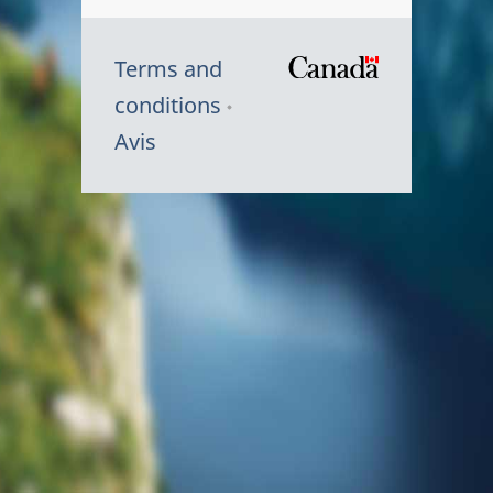
Terms and
/
conditions
Symbole
Avis
du
gouvernem
du
Canada