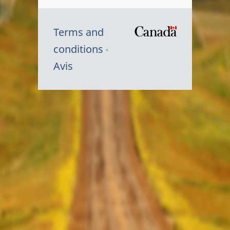
Terms and
/
conditions
Symbole
Avis
du
gouvernem
du
Canada