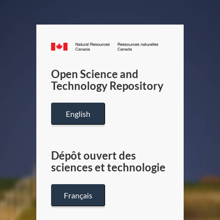
Canada.ca
/
Gouverneme
Open Science and
du
Technology Repository
Canada
English
Dépôt ouvert des
sciences et technologie
Français