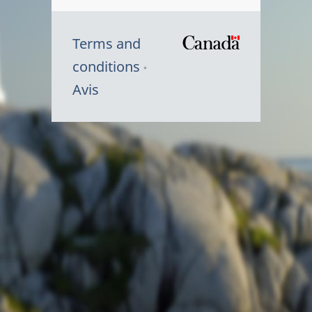
Terms and
/
conditions
Symbole
Avis
du
gouvernem
du
Canada